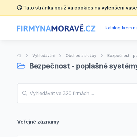
Tato stránka používá cookies na vylepšení vaše
|
katalog firem 
Úvodní stránka
Vyhledávání
Obchod a služby
Bezpečnost - p
Bezpečnost - poplašné systém
Veřejné záznamy