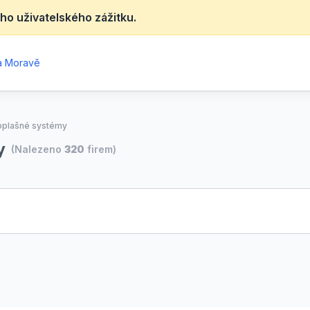
ho uživatelského zážitku.
na Moravě
oplašné systémy
y
(Nalezeno
320
firem)