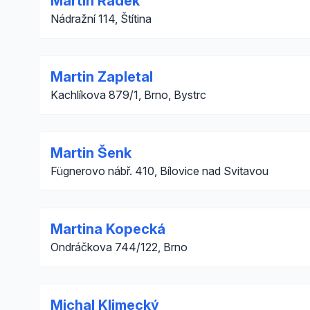
Martin Rádek
Nádražní 114, Štítina
Martin Zapletal
Kachlíkova 879/1, Brno, Bystrc
Martin Šenk
Fügnerovo nábř. 410, Bílovice nad Svitavou
Martina Kopecká
Ondráčkova 744/122, Brno
Michal Klimecký