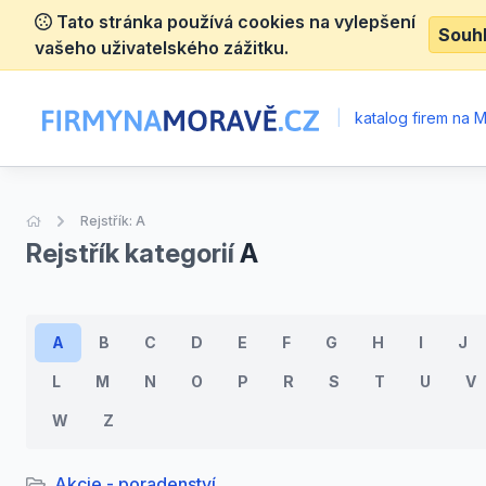
Tato stránka používá cookies na vylepšení
Souh
vašeho uživatelského zážitku.
|
katalog firem na 
Úvodní stránka
Rejstřík: A
Rejstřík kategorií
A
A
B
C
D
E
F
G
H
I
J
L
M
N
O
P
R
S
T
U
V
W
Z
Akcie - poradenství