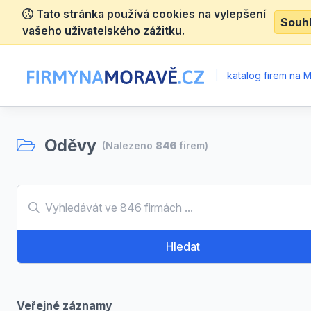
Tato stránka používá cookies na vylepšení
Souh
vašeho uživatelského zážitku.
|
katalog firem na 
Oděvy
(Nalezeno
846
firem)
Hledat
Veřejné záznamy