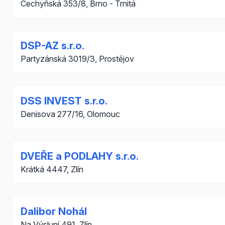
Čechyňská 353/8, Brno - Trnitá
DSP-AZ s.r.o.
Partyzánská 3019/3, Prostějov
DSS INVEST s.r.o.
Denisova 277/16, Olomouc
DVEŘE a PODLAHY s.r.o.
Krátká 4447, Zlín
Dalibor Nohál
Na Výsluní 491, Zlín