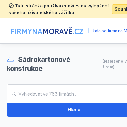
Tato stránka používá cookies na vylepšení
Souh
vašeho uživatelského zážitku.
|
katalog firem na 
Sádrokartonové
(Nalezeno
konstrukce
firem)
Hledat