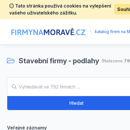
Tato stránka používá cookies na vylepšení
Souh
vašeho uživatelského zážitku.
|
katalog firem na 
Stavební firmy - podlahy
(Nalezeno
79
Hledat
Veřejné záznamy