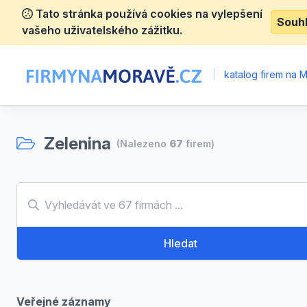
Tato stránka používá cookies na vylepšení
Souh
vašeho uživatelského zážitku.
|
katalog firem na 
Zelenina
(Nalezeno
67
firem)
Hledat
Veřejné záznamy