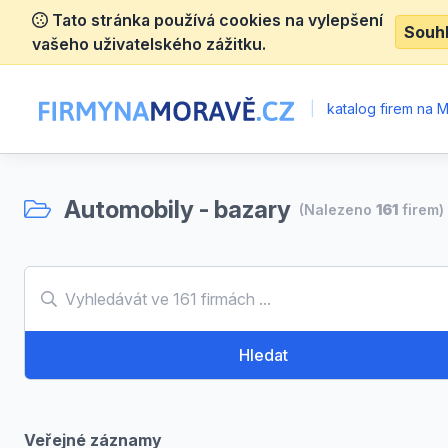
Tato stránka používá cookies na vylepšení
Souh
vašeho uživatelského zážitku.
|
katalog firem na 
Automobily - bazary
(Nalezeno
161
firem)
Hledat
Veřejné záznamy