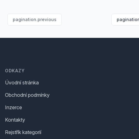
pagination.previous
paginatio
Footer
ODKAZY
Úvodní stránka
Obchodní podmínky
Inzerce
Kontakty
Rejstřík kategorií