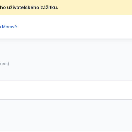
ho uživatelského zážitku.
na Moravě
irem)