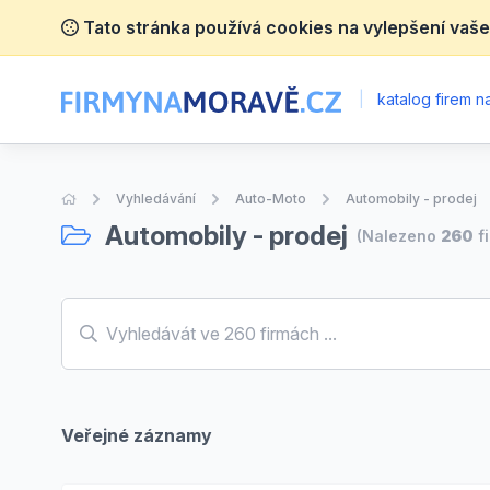
Tato stránka používá cookies na vylepšení vaše
|
katalog firem 
Úvodní stránka
Vyhledávání
Auto-Moto
Automobily - prodej
Automobily - prodej
(Nalezeno
260
f
Veřejné záznamy