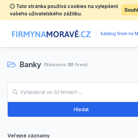
Tato stránka používá cookies na vylepšení
Souh
vašeho uživatelského zážitku.
|
katalog firem na 
Banky
(Nalezeno
30
firem)
Hledat
Veřejné záznamy