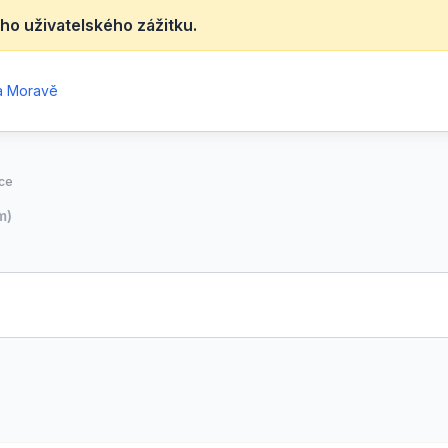
ho uživatelského zážitku.
na Moravě
ce
m)