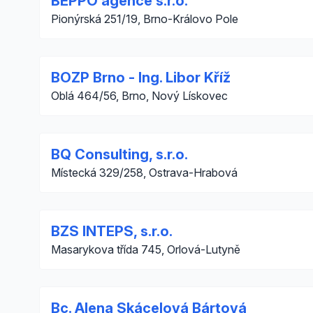
BEPPO agence s.r.o.
Pionýrská 251/19, Brno-Královo Pole
BOZP Brno - Ing. Libor Kříž
Oblá 464/56, Brno, Nový Lískovec
BQ Consulting, s.r.o.
Místecká 329/258, Ostrava-Hrabová
BZS INTEPS, s.r.o.
Masarykova třída 745, Orlová-Lutyně
Bc. Alena Skácelová Bártová