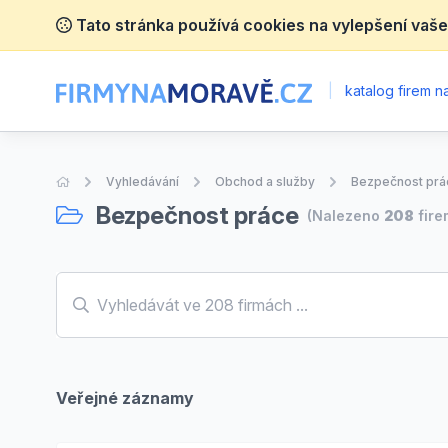
Tato stránka používá cookies na vylepšení vaše
|
katalog firem 
Úvodní stránka
Vyhledávání
Obchod a služby
Bezpečnost prá
Bezpečnost práce
(Nalezeno
208
fire
Veřejné záznamy