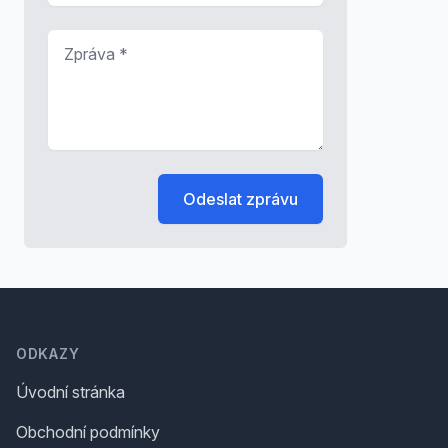
Zpráva
*
Odeslat zprávu
Footer
ODKAZY
Úvodní stránka
Obchodní podmínky