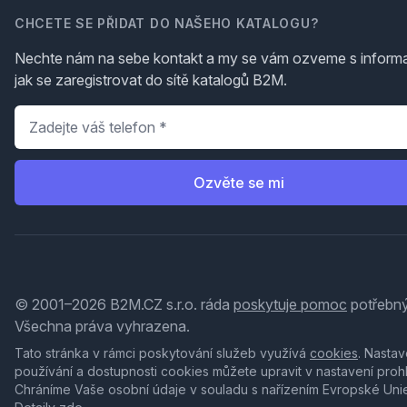
CHCETE SE PŘIDAT DO NAŠEHO KATALOGU?
Nechte nám na sebe kontakt a my se vám ozveme s inform
jak se zaregistrovat do sítě katalogů B2M.
Telefon
*
Ozvěte se mi
© 2001–2026 B2M.CZ s.r.o. ráda
poskytuje pomoc
potřebný
Všechna práva vyhrazena.
Tato stránka v rámci poskytování služeb využívá
cookies
. Nastav
používání a dostupnosti cookies můžete upravit v nastavení proh
Chráníme Vaše osobní údaje v souladu s nařízením Evropské Uni