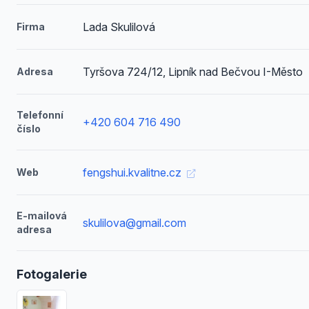
Lada Skulilová
Firma
Tyršova 724/12, Lipník nad Bečvou I-Město
Adresa
Telefonní
+420 604 716 490
číslo
fengshui.kvalitne.cz
Web
E-mailová
skulilova@gmail.com
adresa
Fotogalerie