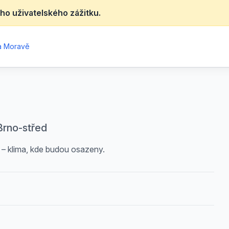
ho uživatelského zážitku.
na Moravě
Brno-střed
í – klima, kde budou osazeny.