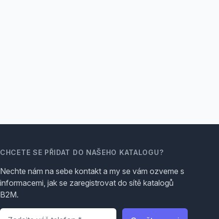
CHCETE SE PŘIDAT DO NAŠEHO KATALOGU?
Nechte nám na sebe kontakt a my se vám ozveme s
informacemi, jak se zaregistrovat do sítě katalogů
B2M.
Telefon
*