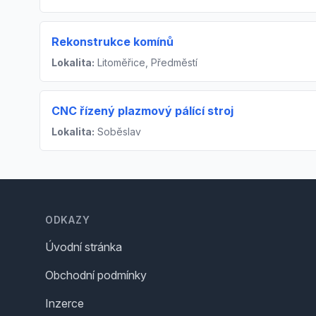
Rekonstrukce komínů
Lokalita:
Litoměřice, Předměstí
CNC řízený plazmový pálící stroj
Lokalita:
Soběslav
Footer
ODKAZY
Úvodní stránka
Obchodní podmínky
Inzerce