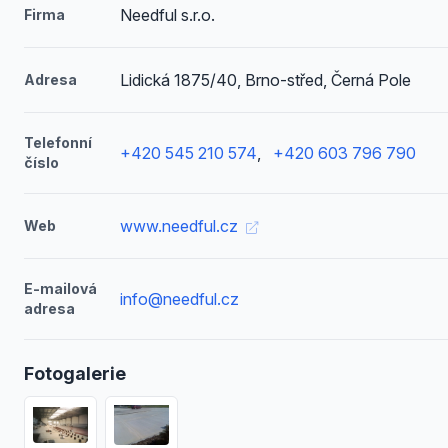
Needful s.r.o.
Firma
Lidická 1875/40, Brno-střed, Černá Pole
Adresa
Telefonní
+420 545 210 574
,
+420 603 796 790
číslo
www.needful.cz
Web
E-mailová
info@needful.cz
adresa
Fotogalerie