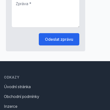
Zpráva
*
Odeslat zprávu
Footer
ODKAZY
Úvodní stránka
Obchodní podmínky
Inzerce