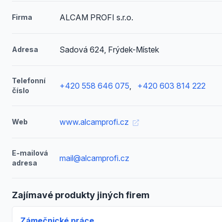
ALCAM PROFI s.r.o.
Firma
Sadová 624, Frýdek-Místek
Adresa
Telefonní
+420 558 646 075
,
+420 603 814 222
číslo
www.alcamprofi.cz
Web
E-mailová
mail@alcamprofi.cz
adresa
Zajímavé produkty jiných firem
Zámečnické práce