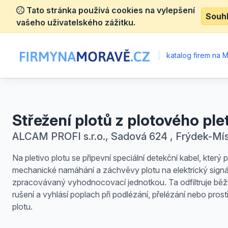
Tato stránka používá cookies na vylepšení
Souh
vašeho uživatelského zážitku.
|
katalog firem na 
Střežení plotů z plotového ple
ALCAM PROFI s.r.o., Sadová 624 , Frýdek-Mí
Na pletivo plotu se připevní speciální detekční kabel, který 
mechanické namáhání a záchvěvy plotu na elektrický signá
zpracovávaný vyhodnocovací jednotkou. Ta odfiltruje bě
rušení a vyhlásí poplach při podlézání, přelézání nebo prost
plotu.