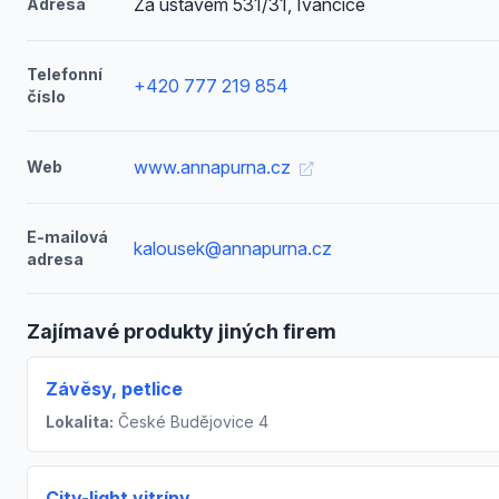
Za ústavem 531/31, Ivančice
Adresa
Telefonní
+420 777 219 854
číslo
www.annapurna.cz
Web
E-mailová
kalousek@annapurna.cz
adresa
Zajímavé produkty jiných firem
Závěsy, petlice
Lokalita:
České Budějovice 4
City-light vitríny