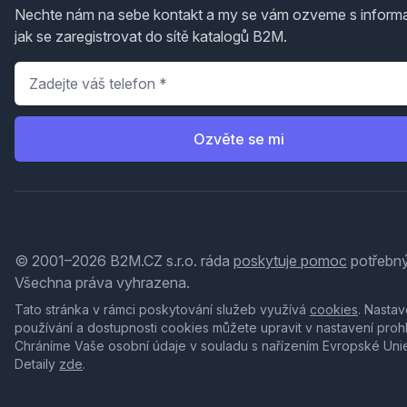
Nechte nám na sebe kontakt a my se vám ozveme s inform
jak se zaregistrovat do sítě katalogů B2M.
Telefon
*
Ozvěte se mi
© 2001–2026 B2M.CZ s.r.o. ráda
poskytuje pomoc
potřebný
Všechna práva vyhrazena.
Tato stránka v rámci poskytování služeb využívá
cookies
. Nastav
používání a dostupnosti cookies můžete upravit v nastavení proh
Chráníme Vaše osobní údaje v souladu s nařízením Evropské Uni
Detaily
zde
.