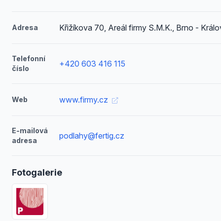
Křižíkova 70, Areál firmy S.M.K., Brno - Král
Adresa
Telefonní
+420 603 416 115
číslo
www.firmy.cz
Web
E-mailová
podlahy@fertig.cz
adresa
Fotogalerie