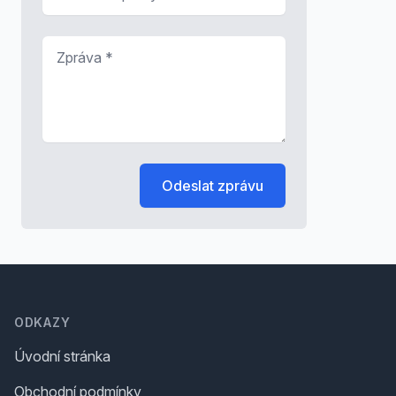
Zpráva
*
Odeslat zprávu
Footer
ODKAZY
Úvodní stránka
Obchodní podmínky