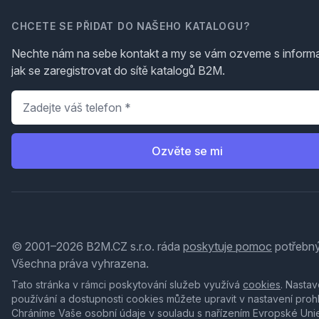
CHCETE SE PŘIDAT DO NAŠEHO KATALOGU?
Nechte nám na sebe kontakt a my se vám ozveme s inform
jak se zaregistrovat do sítě katalogů B2M.
Telefon
*
Ozvěte se mi
© 2001–2026 B2M.CZ s.r.o. ráda
poskytuje pomoc
potřebný
Všechna práva vyhrazena.
Tato stránka v rámci poskytování služeb využívá
cookies
. Nastav
používání a dostupnosti cookies můžete upravit v nastavení proh
Chráníme Vaše osobní údaje v souladu s nařízením Evropské Uni