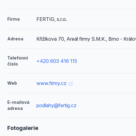
FERTIG, s.r.o.
Firma
Křižíkova 70, Areál firmy S.M.K., Brno - Král
Adresa
Telefonní
+420 603 416 115
číslo
www.firmy.cz
Web
E-mailová
podlahy@fertig.cz
adresa
Fotogalerie