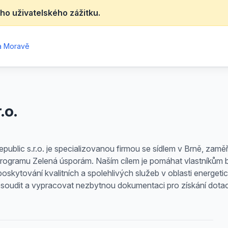
ho uživatelského zážitku.
na Moravě
.o.
blic s.r.o. je specializovanou firmou se sídlem v Brně, zaměř
rogramu Zelená úsporám. Naším cílem je pomáhat vlastníkům 
m poskytování kvalitních a spolehlivých služeb v oblasti energ
soudit a vypracovat nezbytnou dokumentaci pro získání dotací