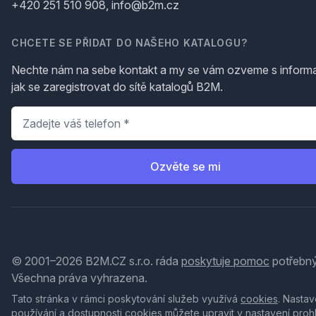
+420 251 510 908, info@b2m.cz
CHCETE SE PŘIDAT DO NAŠEHO KATALOGU?
Nechte nám na sebe kontakt a my se vám ozveme s inform
jak se zaregistrovat do sítě katalogů B2M.
Telefon
*
Ozvěte se mi
© 2001–2026 B2M.CZ s.r.o. ráda
poskytuje pomoc
potřebný
Všechna práva vyhrazena.
Tato stránka v rámci poskytování služeb využívá
cookies
. Nastav
používání a dostupnosti cookies můžete upravit v nastavení proh