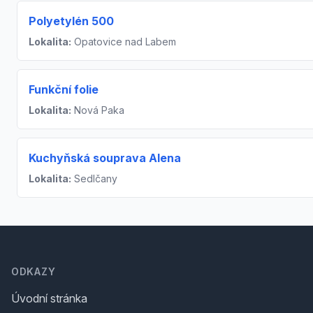
Polyetylén 500
Lokalita:
Opatovice nad Labem
Funkční folie
Lokalita:
Nová Paka
Kuchyňská souprava Alena
Lokalita:
Sedlčany
Footer
ODKAZY
Úvodní stránka