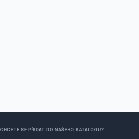
CHCETE SE PŘIDAT DO NAŠEHO KATALOGU?