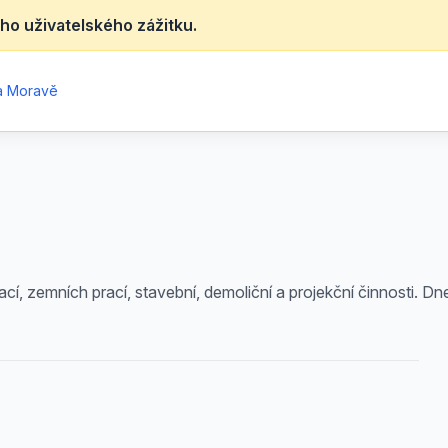
ho uživatelského zážitku.
na Moravě
rací, zemních prací, stavební, demoliční a projekční činnosti. 