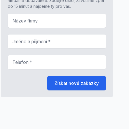
hledáme dodavatele. Zadejte číslo, zavoláme zpět
do 15 minut a najdeme ty pro vás.
Název firmy
Jméno a příjmení
*
Telefon
*
Získat nové zakázky