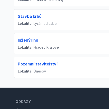
Stavba krbů
Lokalita:
Lysá nad Labem
Inženýring
Lokalita:
Hradec Králové
Pozemní stavitelství
Lokalita:
Úněšov
Footer
ODKAZY