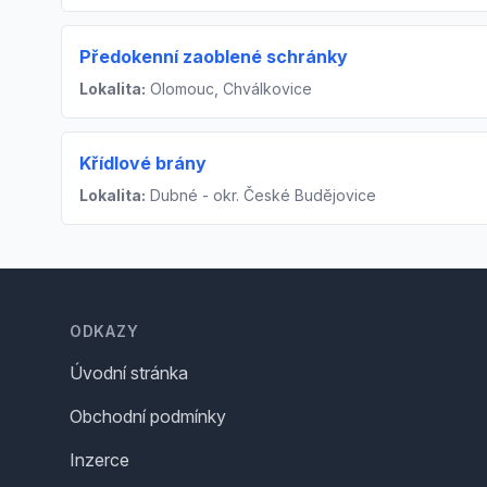
Předokenní zaoblené schránky
Lokalita:
Olomouc, Chválkovice
Křídlové brány
Lokalita:
Dubné - okr. České Budějovice
Footer
ODKAZY
Úvodní stránka
Obchodní podmínky
Inzerce