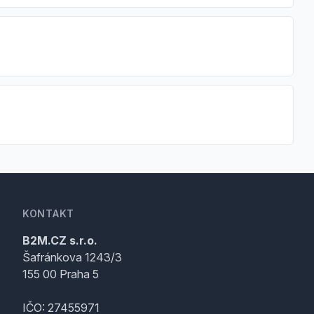
KONTAKT
B2M.CZ s.r.o.
Šafránkova 1243/3
155 00 Praha 5
IČO: 27455971