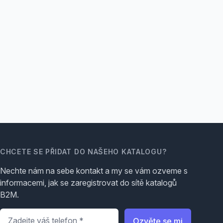
CHCETE SE PŘIDAT DO NAŠEHO KATALOGU?
Nechte nám na sebe kontakt a my se vám ozveme s
informacemi, jak se zaregistrovat do sítě katalogů
B2M.
Telefon
*
Ozvěte se mi