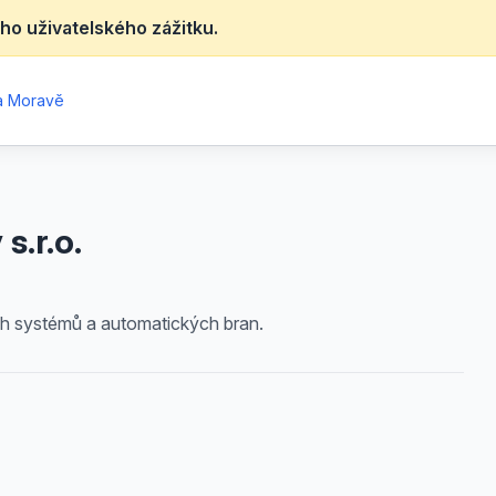
ho uživatelského zážitku.
na Moravě
s.r.o.
ch systémů a automatických bran.