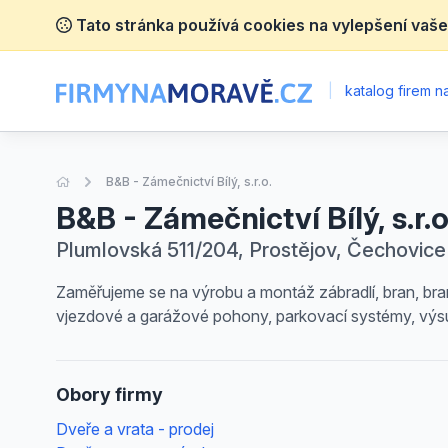
Tato stránka používá cookies na vylepšení vaše
|
katalog firem 
Úvodní stránka
B&B - Zámečnictví Bílý, s.r.o.
B&B - Zámečnictví Bílý, s.r.o
Plumlovská 511/204, Prostějov, Čechovice
Zaměřujeme se na výrobu a montáž zábradlí, bran, brane
vjezdové a garážové pohony, parkovací systémy, vý
Obory firmy
Dveře a vrata - prodej