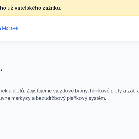
ho uživatelského zážitku.
na Moravě
.
k a plotů. Zajišťujeme vjezdové brány, hliníkové ploty a zábrad
suvné markýzy a bezúdržbový plaňkový systém.