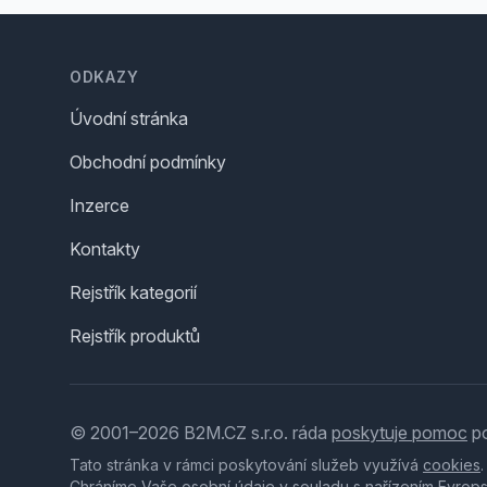
Footer
ODKAZY
Úvodní stránka
Obchodní podmínky
Inzerce
Kontakty
Rejstřík kategorií
Rejstřík produktů
© 2001–2026 B2M.CZ s.r.o. ráda
poskytuje pomoc
po
Tato stránka v rámci poskytování služeb využívá
cookies
Chráníme Vaše osobní údaje v souladu s nařízením Evrop