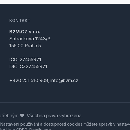
KONTAKT
B2M.CZ s.r.o.
Šafránkova 1243/3
155 00 Praha 5
IČO: 27455971
DIČ: CZ27455971
+420 251 510 908, info@b2m.cz
třebným ♥️. Všechna práva vyhrazena.
. Nastavení používání a dostupnosti cookies můžete upravit v nastav
ské Unie GDPR. Detaily
zde
.