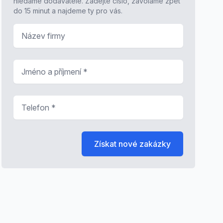
hledáme dodavatele. Zadejte číslo, zavoláme zpět
do 15 minut a najdeme ty pro vás.
Název firmy
Jméno a příjmení
*
Telefon
*
Získat nové zakázky