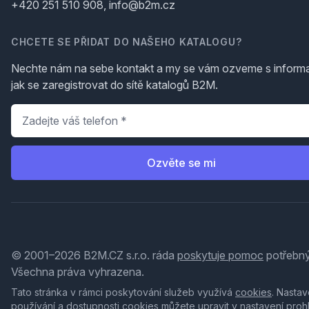
+420 251 510 908, info@b2m.cz
CHCETE SE PŘIDAT DO NAŠEHO KATALOGU?
Nechte nám na sebe kontakt a my se vám ozveme s inform
jak se zaregistrovat do sítě katalogů B2M.
Telefon
*
Ozvěte se mi
© 2001–2026 B2M.CZ s.r.o. ráda
poskytuje pomoc
potřebný
Všechna práva vyhrazena.
Tato stránka v rámci poskytování služeb využívá
cookies
. Nastav
používání a dostupnosti cookies můžete upravit v nastavení proh