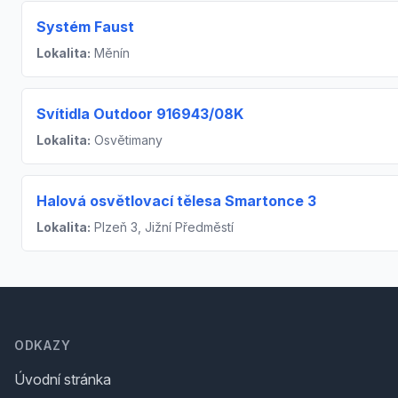
Systém Faust
Lokalita:
Měnín
Svítidla Outdoor 916943/08K
Lokalita:
Osvětimany
Halová osvětlovací tělesa Smartonce 3
Lokalita:
Plzeň 3, Jižní Předměstí
Footer
ODKAZY
Úvodní stránka