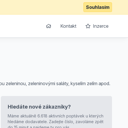
Souhlasím
Kontakt
Inzerce
 zeleninou, zeleninovými saláty, kyselím zelím apod.
Hledáte nové zákazníky?
Máme aktuálně 6.618 aktivních poptávek u kterých
hledáme dodavatele. Zadejte číslo, zavoláme zpět
do 15 minut a najdeme ty pro vás.