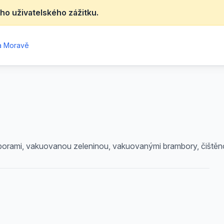
ho uživatelského zážitku.
na Moravě
orami, vakuovanou zeleninou, vakuovanými brambory, čištěnou