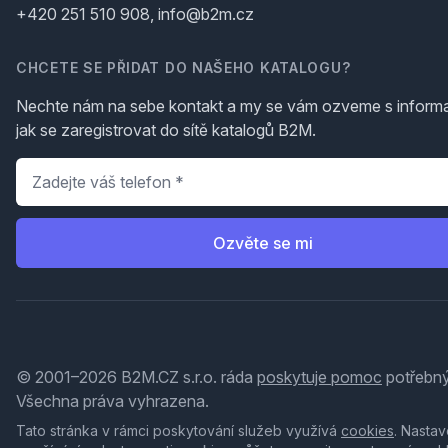
+420 251 510 908, info@b2m.cz
CHCETE SE PŘIDAT DO NAŠEHO KATALOGU?
Nechte nám na sebe kontakt a my se vám ozveme s inform
jak se zaregistrovat do sítě katalogů B2M.
Telefon
*
Ozvěte se mi
© 2001–2026 B2M.CZ s.r.o. ráda
poskytuje pomoc
potřebný
Všechna práva vyhrazena.
Tato stránka v rámci poskytování služeb využívá
cookies
. Nastav