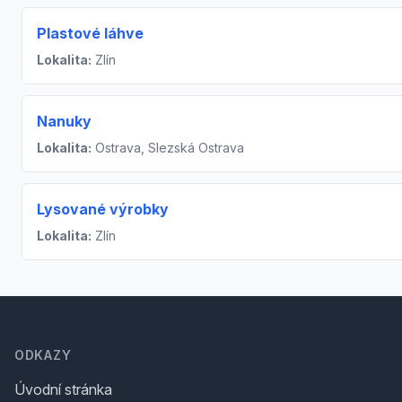
Plastové láhve
Lokalita:
Zlín
Nanuky
Lokalita:
Ostrava, Slezská Ostrava
Lysované výrobky
Lokalita:
Zlín
Footer
ODKAZY
Úvodní stránka