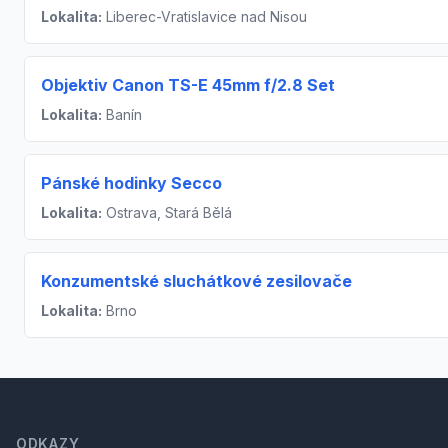
Lokalita:
Liberec-Vratislavice nad Nisou
Objektiv Canon TS-E 45mm f/2.8 Set
Lokalita:
Banín
Pánské hodinky Secco
Lokalita:
Ostrava, Stará Bělá
Konzumentské sluchátkové zesilovače
Lokalita:
Brno
Footer
ODKAZY