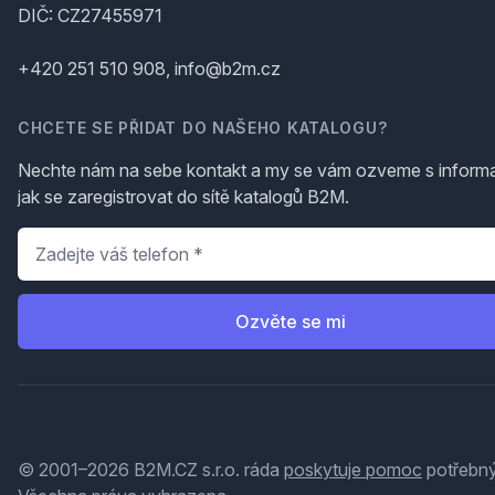
DIČ: CZ27455971
+420 251 510 908, info@b2m.cz
CHCETE SE PŘIDAT DO NAŠEHO KATALOGU?
Nechte nám na sebe kontakt a my se vám ozveme s inform
jak se zaregistrovat do sítě katalogů B2M.
Telefon
*
Ozvěte se mi
© 2001–2026 B2M.CZ s.r.o. ráda
poskytuje pomoc
potřebný