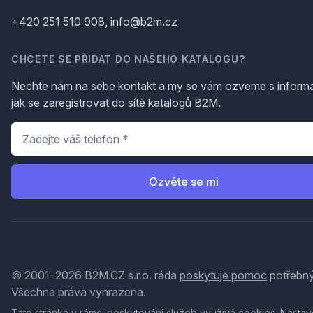
+420 251 510 908, info@b2m.cz
CHCETE SE PŘIDAT DO NAŠEHO KATALOGU?
Nechte nám na sebe kontakt a my se vám ozveme s inform
jak se zaregistrovat do sítě katalogů B2M.
Telefon
*
Ozvěte se mi
© 2001–2026 B2M.CZ s.r.o. ráda
poskytuje pomoc
potřebný
Všechna práva vyhrazena.
Tato stránka v rámci poskytování služeb využívá
cookies
. Nastav