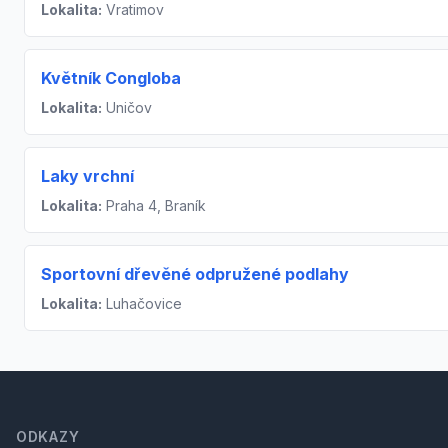
Lokalita:
Vratimov
Květník Congloba
Lokalita:
Uničov
Laky vrchní
Lokalita:
Praha 4, Braník
Sportovní dřevěné odpružené podlahy
Lokalita:
Luhačovice
Footer
ODKAZY