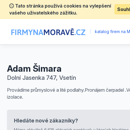
Tato stránka používá cookies na vylepšení
Souh
vašeho uživatelského zážitku.
|
katalog firem na 
Adam Šimara
Dolní Jasenka 747, Vsetín
Provádíme průmyslové a lité podlahy.Pronájem čerpadel .V
izolace.
Hledáte nové zákazníky?
Máme aktuálně 6.618 aktivních poptávek u kterých hledáme