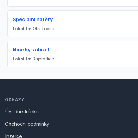
Speciální nátěry
Lokalita:
Otrokovice
Návrhy zahrad
Lokalita:
Rajhradice
Footer
ODKAZY
Úvodní stránka
Obchodní podmínky
Inzerce