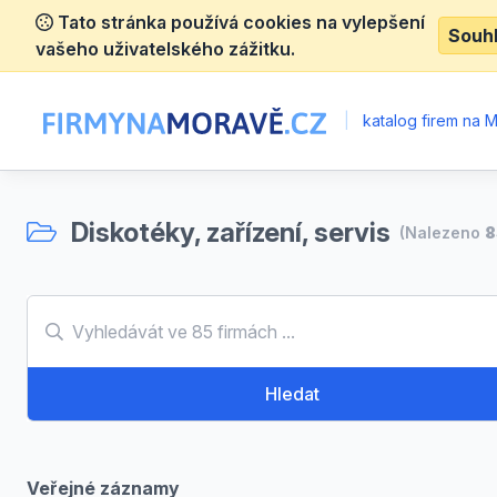
Tato stránka používá cookies na vylepšení
Souh
vašeho uživatelského zážitku.
|
katalog firem na 
Diskotéky, zařízení, servis
(Nalezeno
8
Hledat
Veřejné záznamy