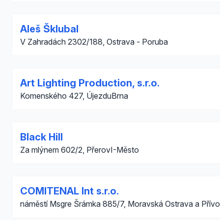
Aleš Šklubal
V Zahradách 2302/188, Ostrava - Poruba
Art Lighting Production, s.r.o.
Komenského 427, ÚjezduBrna
Black Hill
Za mlýnem 602/2, PřerovI-Město
COMITENAL Int s.r.o.
náměstí Msgre Šrámka 885/7, Moravská Ostrava a Přív