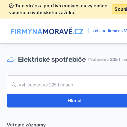
Tato stránka používá cookies na vylepšení
Souh
vašeho uživatelského zážitku.
|
katalog firem na 
Elektrické spotřebiče
(Nalezeno
225
fire
Hledat
Veřejné záznamy