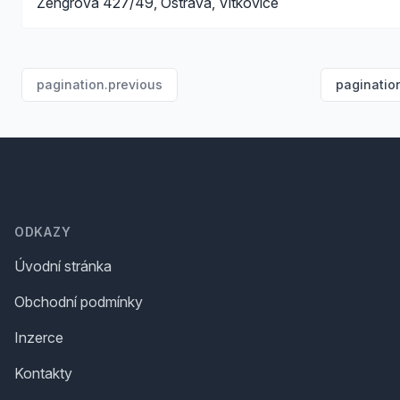
Zengrova 427/49, Ostrava, Vítkovice
pagination.previous
paginatio
Footer
ODKAZY
Úvodní stránka
Obchodní podmínky
Inzerce
Kontakty