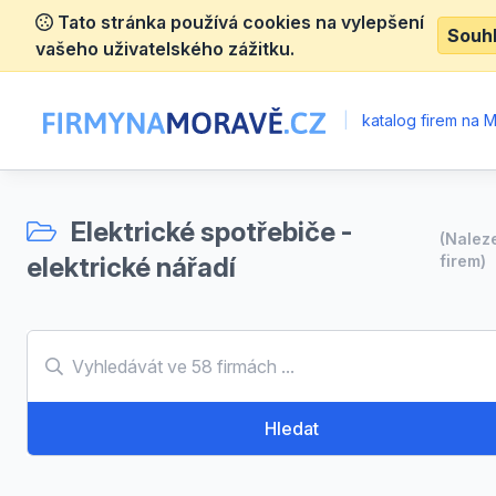
Tato stránka používá cookies na vylepšení
Souh
vašeho uživatelského zážitku.
|
katalog firem na 
Elektrické spotřebiče -
(Nale
elektrické nářadí
firem)
Hledat