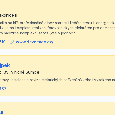
akonice II
aika na klíč profesionálně a bez starostí Hledáte cestu k energeti
izuje na kompletní realizaci fotovoltaických elektráren pro domácnost
o nabízíme komplexní servis „vše v jednom“...
719
www.dcvoltage.cz/
jpek
č. 39, Viničné Šumice
avy, instalace a revize elektrických zařízení nízkého i vysokého na
987
la