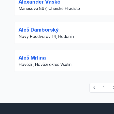
Alexander Vaskó
Mánesova 867, Uherské Hradiště
Aleš Damborský
Nový Poddvorov 14, Hodonín
Aleš Mrlina
Hovězí , Hovězí okres Vsetín
1