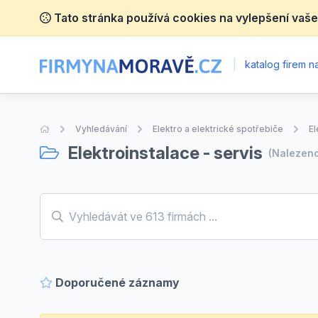
Tato stránka používá cookies na vylepšení vaše
|
katalog firem 
Úvodní stránka
Vyhledávání
Elektro a elektrické spotřebiče
El
Elektroinstalace - servis
(Nalezen
Doporučené záznamy