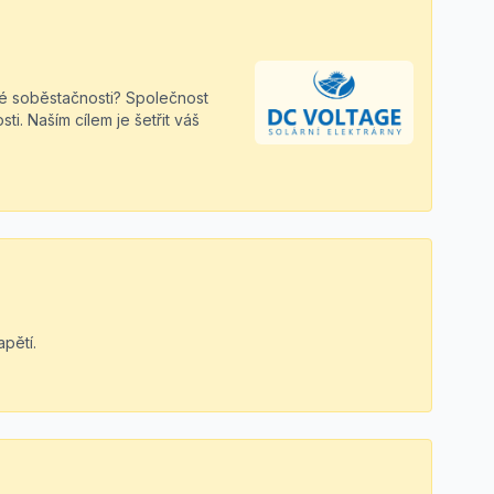
cké soběstačnosti? Společnost
i. Naším cílem je šetřit váš
pětí.