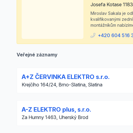
Josefa Kotase 1183
Miroslav Sakala je od
kvalifikovanými zedn
montážníkům nabízíme
+420 604 516 
Veřejné záznamy
A+Z ČERVINKA ELEKTRO s.r.o.
Krejčího 164/24, Brno-Slatina, Slatina
A-Z ELEKTRO plus, s.r.o.
Za Humny 1463, Uherský Brod