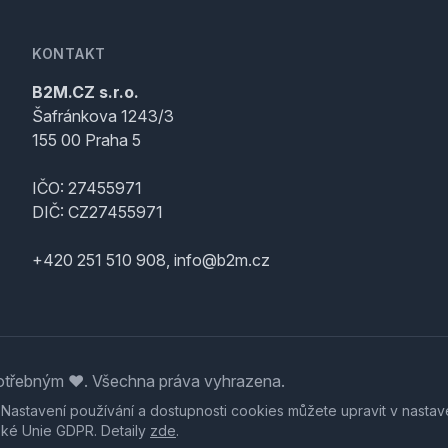
KONTAKT
B2M.CZ s.r.o.
Šafránkova 1243/3
155 00 Praha 5
IČO: 27455971
DIČ: CZ27455971
+420 251 510 908, info@b2m.cz
třebným ♥️. Všechna práva vyhrazena.
. Nastavení používání a dostupnosti cookies můžete upravit v nastav
ské Unie GDPR. Detaily
zde
.