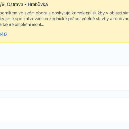
/9, Ostrava - Hrabůvka
borníkem ve svém oboru a poskytuje komplexní služby v oblasti stave
íky jsme specializováni na zednické práce, včetně stavby a renova
 také kompletní mont...
340