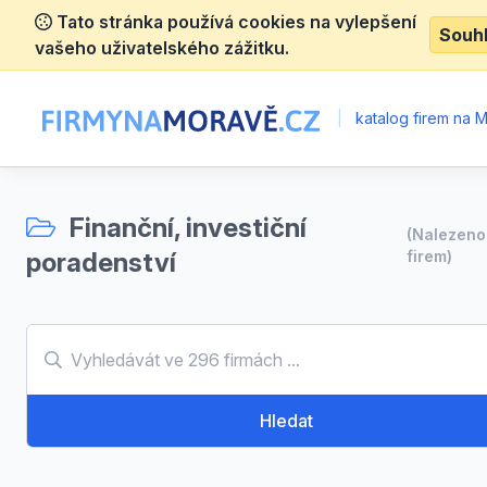
Tato stránka používá cookies na vylepšení
Souh
vašeho uživatelského zážitku.
|
katalog firem na 
Finanční, investiční
(Nalezen
poradenství
firem)
Hledat