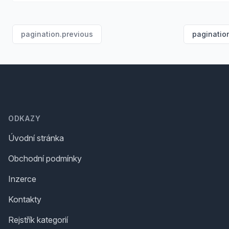
pagination.previous
paginatio
Footer
ODKAZY
Úvodní stránka
Obchodní podmínky
Inzerce
Kontakty
Rejstřík kategorií