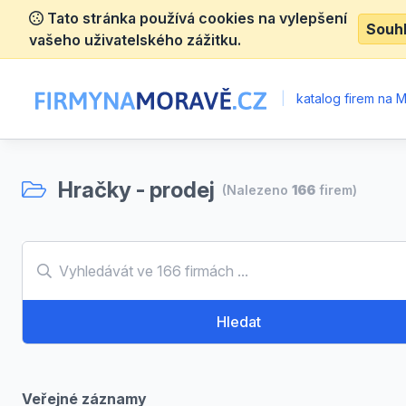
Tato stránka používá cookies na vylepšení
Souh
vašeho uživatelského zážitku.
|
katalog firem na 
Hračky - prodej
(Nalezeno
166
firem)
Hledat
Veřejné záznamy