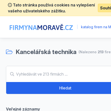
Tato stránka používá cookies na vylepšení
Souh
vašeho uživatelského zážitku.
|
katalog firem na 
Kancelářská technika
(Nalezeno
213
fir
Hledat
Veřejné záznamy