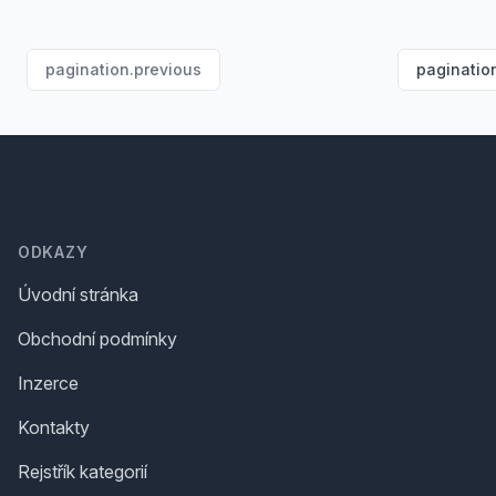
pagination.previous
paginatio
Footer
ODKAZY
Úvodní stránka
Obchodní podmínky
Inzerce
Kontakty
Rejstřík kategorií