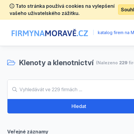
Tato stránka používá cookies na vylepšení
Souh
vašeho uživatelského zážitku.
|
katalog firem na 
Klenoty a klenotnictví
(Nalezeno
229
fi
Hledat
Veřejné záznamy