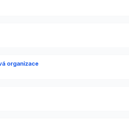
a
vá organizace