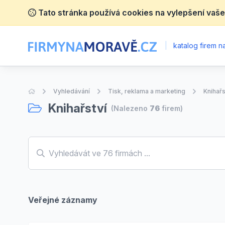
Tato stránka používá cookies na vylepšení vaše
|
katalog firem 
Úvodní stránka
Vyhledávání
Tisk, reklama a marketing
Knihařs
Knihařství
(Nalezeno
76
firem)
Veřejné záznamy