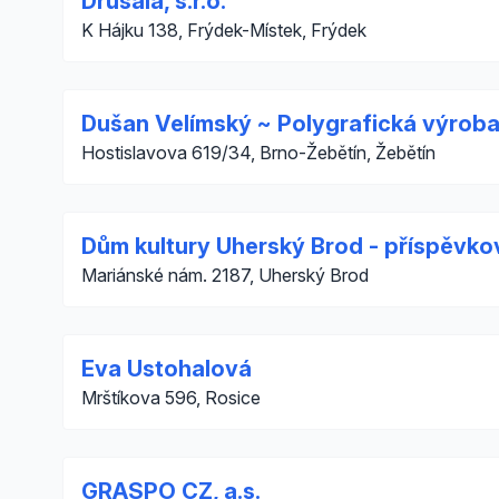
Drusala, s.r.o.
K Hájku 138, Frýdek-Místek, Frýdek
Dušan Velímský ~ Polygrafická výrob
Hostislavova 619/34, Brno-Žebětín, Žebětín
Dům kultury Uherský Brod - příspěvko
Mariánské nám. 2187, Uherský Brod
Eva Ustohalová
Mrštíkova 596, Rosice
GRASPO CZ, a.s.