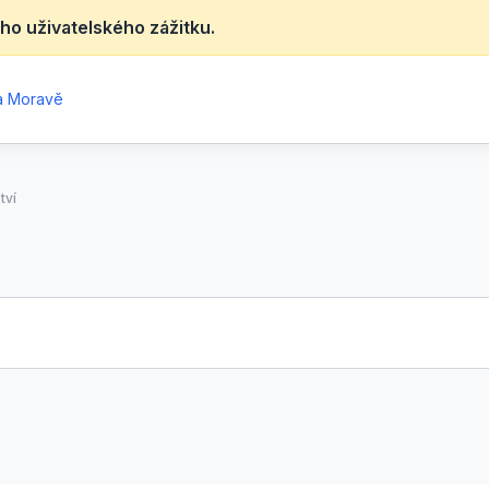
ho uživatelského zážitku.
na Moravě
tví