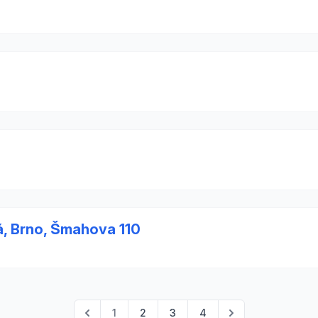
á, Brno, Šmahova 110
1
2
3
4