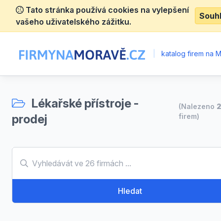
Tato stránka používá cookies na vylepšení
Souh
vašeho uživatelského zážitku.
|
katalog firem na 
Lékařské přístroje -
(Nalezeno
prodej
firem)
Hledat