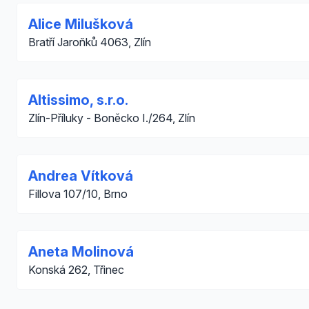
Alice Milušková
Bratří Jaroňků 4063, Zlín
Altissimo, s.r.o.
Zlín-Příluky - Boněcko I./264, Zlín
Andrea Vítková
Fillova 107/10, Brno
Aneta Molinová
Konská 262, Třinec