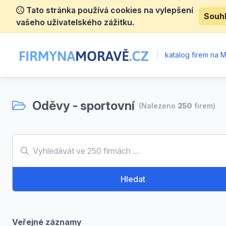
Tato stránka používá cookies na vylepšení
Souh
vašeho uživatelského zážitku.
|
katalog firem na 
Oděvy - sportovní
(Nalezeno
250
firem)
Hledat
Veřejné záznamy