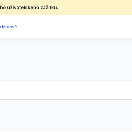
ho uživatelského zážitku.
na Moravě