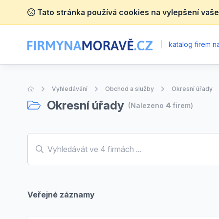
Tato stránka používá cookies na vylepšení vaše
|
katalog firem 
Úvodní stránka
Vyhledávání
Obchod a služby
Okresní úřady
Okresní úřady
(Nalezeno
4
firem)
Veřejné záznamy