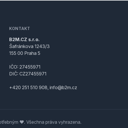
KONTAKT
B2M.CZ s.r.o.
Šafránkova 1243/3
155 00 Praha 5
IČO: 27455971
DIČ: CZ27455971
+420 251 510 908, info@b2m.cz
třebným ♥️. Všechna práva vyhrazena.