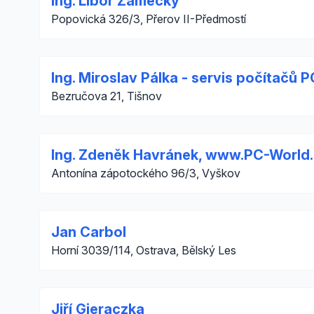
Ing. Libor Zámecký
Popovická 326/3, Přerov II-Předmostí
Ing. Miroslav Pálka - servis počítačů P
Bezručova 21, Tišnov
Ing. Zdeněk Havránek, www.PC-World
Antonína zápotockého 96/3, Vyškov
Jan Carbol
Horní 3039/114, Ostrava, Bělský Les
Jiří Gieraczka