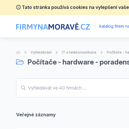
Tato stránka používá cookies na vylepšení vaše
|
katalog firem 
Úvodní stránka
Vyhledávání
IT a telekomunikace
Počítače - h
Počítače - hardware - poraden
Veřejné záznamy