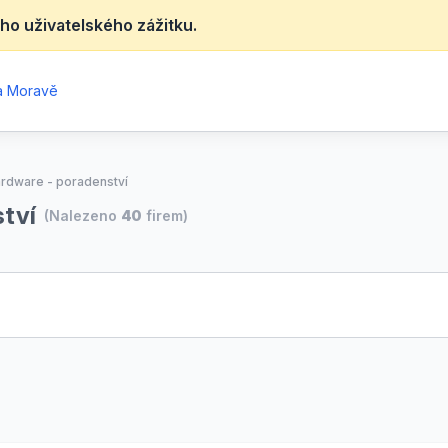
ho uživatelského zážitku.
na Moravě
ardware - poradenství
ství
(Nalezeno
40
firem)