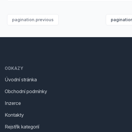
pagination.previous
paginatio
Footer
ODKAZY
Úvodní stránka
Obchodní podmínky
Inzerce
Kontakty
Rejstřík kategorií