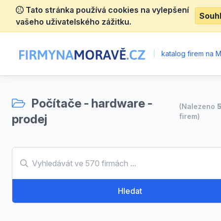
Tato stránka používá cookies na vylepšení
Souh
vašeho uživatelského zážitku.
|
katalog firem na 
Počítače - hardware -
(Nalezeno
prodej
firem)
Hledat