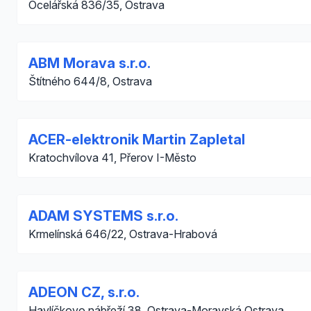
Ocelářská 836/35, Ostrava
ABM Morava s.r.o.
Štítného 644/8, Ostrava
ACER-elektronik Martin Zapletal
Kratochvílova 41, Přerov I-Město
ADAM SYSTEMS s.r.o.
Krmelínská 646/22, Ostrava-Hrabová
ADEON CZ, s.r.o.
Havlíčkovo nábřeží 38, Ostrava-Moravská Ostrava