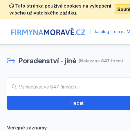
Tato stránka používá cookies na vylepšení
Souh
vašeho uživatelského zážitku.
|
katalog firem na 
Poradenství - jiné
(Nalezeno
847
firem)
Hledat
Veřejné záznamy