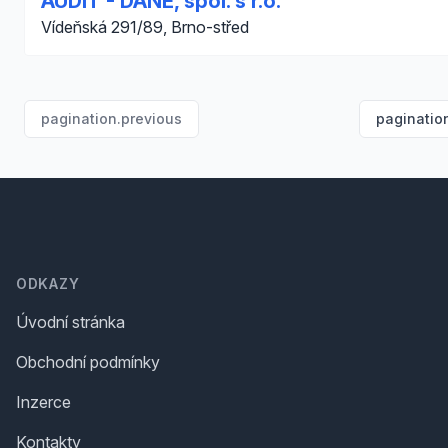
AUDIT - DANĚ, spol. s r.o.
Vídeňská 291/89, Brno-střed
pagination.previous
paginatio
Footer
ODKAZY
Úvodní stránka
Obchodní podmínky
Inzerce
Kontakty