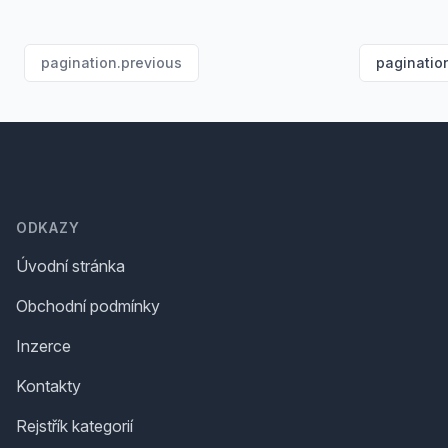
pagination.previous
paginatio
Footer
ODKAZY
Úvodní stránka
Obchodní podmínky
Inzerce
Kontakty
Rejstřík kategorií