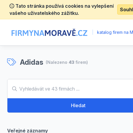
Tato stránka používá cookies na vylepšení
Souh
vašeho uživatelského zážitku.
|
katalog firem na 
Adidas
(Nalezeno
43
firem)
Hledat
Veřejné záznamy