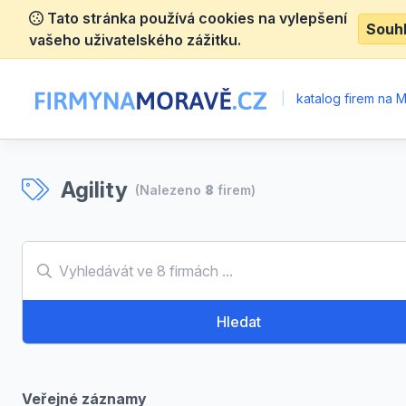
Tato stránka používá cookies na vylepšení
Souh
vašeho uživatelského zážitku.
|
katalog firem na 
Agility
(Nalezeno
8
firem)
Hledat
Veřejné záznamy