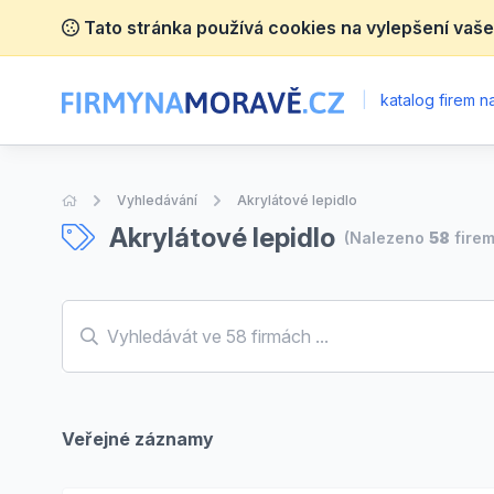
Tato stránka používá cookies na vylepšení vaše
|
katalog firem 
Úvodní stránka
Vyhledávání
Akrylátové lepidlo
Akrylátové lepidlo
(Nalezeno
58
firem
Veřejné záznamy