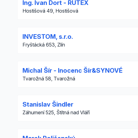
Ing. Ivan Dort - RUTEX
Hostišová 49, Hostišová
INVESTOM, s.r.o.
Fryštácká 653, Zlín
Michal Šír - Inocenc Šír&SYNOVÉ
Tvarožná 58, Tvarožná
Stanislav Šindler
Záhumení 525, Štítná nad Vláří