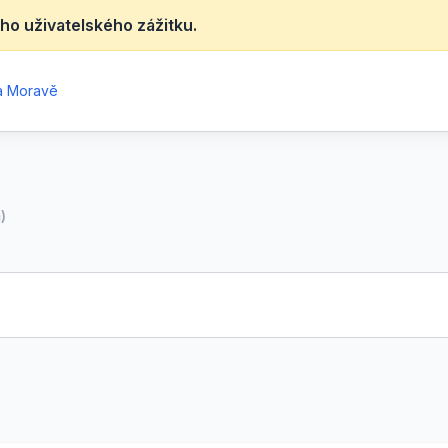
ho uživatelského zážitku.
na Moravě
)