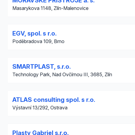
MORAVSKÉ PŘÍSTROJE a. s.
Masarykova 1148, Zlín-Malenovice
EGV, spol. s r.o.
Poděbradova 109, Brno
SMARTPLAST, s.r.o.
Technology Park, Nad Ovčírnou III, 3685, Zlín
ATLAS consulting spol. s r.o.
Výstavní 13/292, Ostrava
Plasty Gabriel s.r.o.