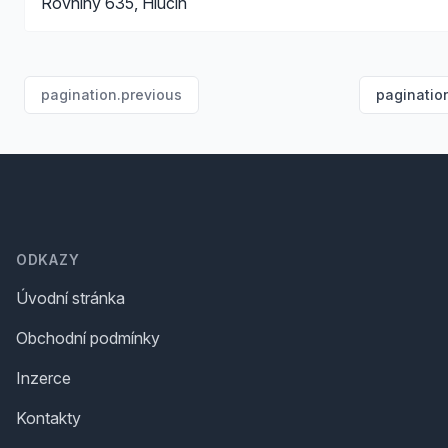
Rovniny 635, Hlučín
pagination.previous
paginatio
Footer
ODKAZY
Úvodní stránka
Obchodní podmínky
Inzerce
Kontakty