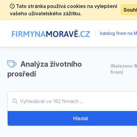
Tato stránka používá cookies na vylepšení
Souh
vašeho uživatelského zážitku.
|
katalog firem na 
Analýza životního
(Nalezeno
1
prosředí
firem)
Hledat