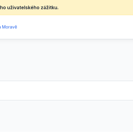
ho uživatelského zážitku.
na Moravě