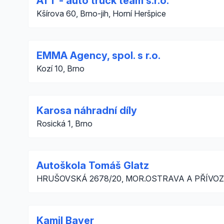
ATT - auto truck team s.r.o.
Kšírova 60, Brno-jih, Horní Heršpice
EMMA Agency, spol. s r.o.
Kozí 10, Brno
Karosa náhradní díly
Rosická 1, Brno
Autoškola Tomáš Glatz
HRUŠOVSKÁ 2678/20, MOR.OSTRAVA A PŘÍVOZ,
Kamil Bayer