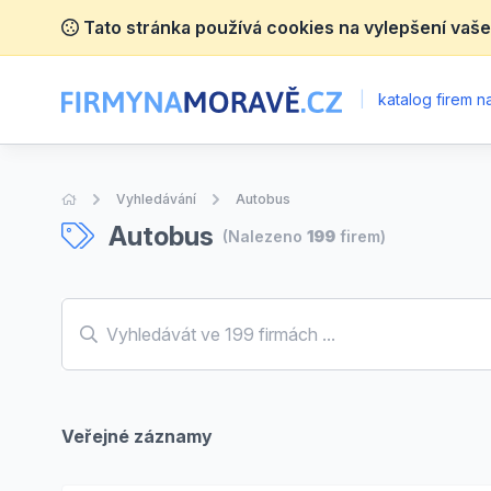
Tato stránka používá cookies na vylepšení vaše
|
katalog firem 
Úvodní stránka
Vyhledávání
Autobus
Autobus
(Nalezeno
199
firem)
Veřejné záznamy