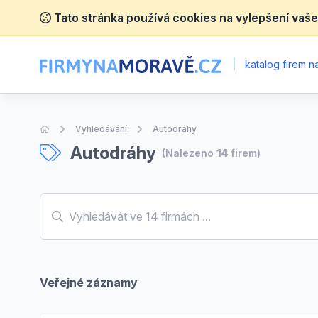
Tato stránka používá cookies na vylepšení vaše
|
katalog firem 
Úvodní stránka
Vyhledávání
Autodráhy
Autodráhy
(Nalezeno
14
firem)
Veřejné záznamy