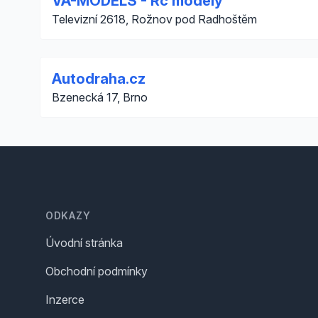
VA-MODELS - Rc modely
Televizní 2618, Rožnov pod Radhoštěm
Autodraha.cz
Bzenecká 17, Brno
Footer
ODKAZY
Úvodní stránka
Obchodní podmínky
Inzerce