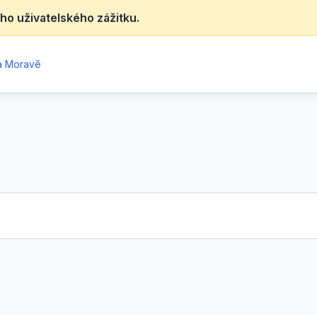
ho uživatelského zážitku.
na Moravě